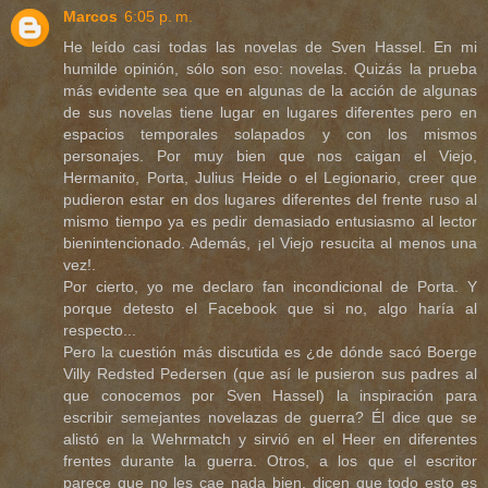
Marcos
6:05 p. m.
He leído casi todas las novelas de Sven Hassel. En mi
humilde opinión, sólo son eso: novelas. Quizás la prueba
más evidente sea que en algunas de la acción de algunas
de sus novelas tiene lugar en lugares diferentes pero en
espacios temporales solapados y con los mismos
personajes. Por muy bien que nos caigan el Viejo,
Hermanito, Porta, Julius Heide o el Legionario, creer que
pudieron estar en dos lugares diferentes del frente ruso al
mismo tiempo ya es pedir demasiado entusiasmo al lector
bienintencionado. Además, ¡el Viejo resucita al menos una
vez!.
Por cierto, yo me declaro fan incondicional de Porta. Y
porque detesto el Facebook que si no, algo haría al
respecto...
Pero la cuestión más discutida es ¿de dónde sacó Boerge
Villy Redsted Pedersen (que así le pusieron sus padres al
que conocemos por Sven Hassel) la inspiración para
escribir semejantes novelazas de guerra? Él dice que se
alistó en la Wehrmatch y sirvió en el Heer en diferentes
frentes durante la guerra. Otros, a los que el escritor
parece que no les cae nada bien, dicen que todo esto es