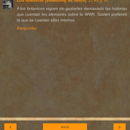
Los duelistas (videoblog de libros)
12:45 p. m.
A los britanicos siguen sin gustarles demasiado las historias
que cuentan los alemanes sobre la WWII. Suelen prefereir
la que se cuentan ellos mismos
Responder
‹
›
Inicio