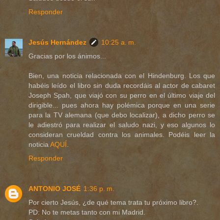
Responder
Jesús Hernández
10:25 a. m.
Gracias por los ánimos...
Bien, una noticia relacionada con el Hindenburg. Los que
habéis leído el libro sin duda recordáis al actor de cabaret
Joseph Spah, que viajó con su perro en el último viaje del
dirigible... pues ahora hay polémica porque en una serie
para la TV alemana (que debo localizar), a dicho perro se
le adiestró para realizar el saludo nazi, y eso algunos lo
consideran crueldad contra los animales. Podéis leer la
noticia
AQUÍ
.
Responder
ANTONIO JOSÉ
1:36 p. m.
Por cierto Jesús, ¿de qué tema trata tu próximo libro?.
PD: No te metas tanto con mi Madrid.