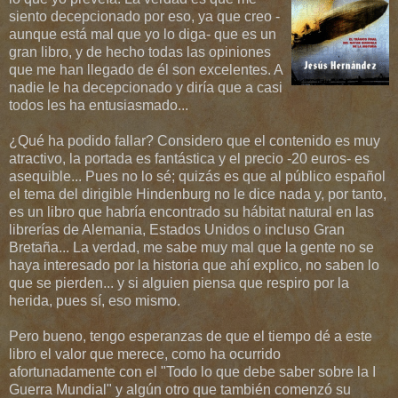
siento decepcionado por eso, ya que creo -
aunque está mal que yo lo diga- que es un
gran libro, y de hecho todas las opiniones
que me han llegado de él son excelentes. A
nadie le ha decepcionado y diría que a casi
todos les ha entusiasmado...
¿Qué ha podido fallar? Considero que el contenido es muy
atractivo, la portada es fantástica y el precio -20 euros- es
asequible... Pues no lo sé; quizás es que al público español
el tema del dirigible Hindenburg no le dice nada y, por tanto,
es un libro que habría encontrado su hábitat natural en las
librerías de Alemania, Estados Unidos o incluso Gran
Bretaña... La verdad, me sabe muy mal que la gente no se
haya interesado por la historia que ahí explico, no saben lo
que se pierden... y si alguien piensa que respiro por la
herida, pues sí, eso mismo.
Pero bueno, tengo esperanzas de que el tiempo dé a este
libro el valor que merece, como ha ocurrido
afortunadamente con el "Todo lo que debe saber sobre la I
Guerra Mundial" y algún otro que también comenzó su