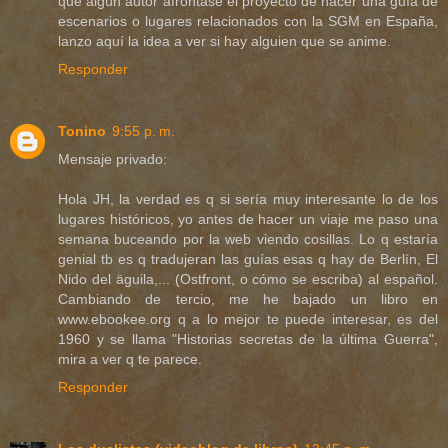
que algún autor afrontase el proyecto de hacer una guía de
escenarios o lugares relacionados con la SGM en España,
lanzo aquí la idea a ver si hay alguien que se anime.
Responder
Tonino
9:55 p. m.
Mensaje privado:
Hola JH, la verdad es q si sería muy interesante lo de los
lugares históricos, yo antes de hacer un viaje me paso una
semana buceando por la web viendo cosillas. Lo q estaría
genial tb es q tradujeran las guías esas q hay de Berlín, El
Nido del äguila,... (Ostfront, o cómo se escriba) al español.
Cambiando de tercio, me he bajado un libro en
www.ebookee.org q a lo mejor te puede interesar, es del
1960 y se llama "Historias secretas de la última Guerra",
mira a ver q te parece.
Responder