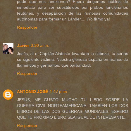
pedir que nos anexionen? Fuera dirigentes inútiles de
inmediato para ser substituidos por probos funcionarios
teutones, y desaparición de las ruinosas comunidades
autónomas para formar un Länder.... ¡Yo firmo ya!
Responder
Javier
3:30 a. m.
Jesús, si el Capitán Alatriste levantara la cabeza, tú serías
su siguiente víctima. Nuestra gloriosa España en manos de
flamencos y germanos, qué barbaridad.
Responder
ANTONIO JOSÉ
1:47 p. m.
JESÚS, ME GUSTÓ MUCHO TU LIBRO SOBRE LA
GUERRA CIVIL NORTEAMERICANA. TAMBIÉN LOS DOS
LIBROS DE LAS DOS GUERRAS MUNDIALES. ESPERO
QUE TU PRÓXIMO LIBRO SEA IGUAL DE INTERESANTE.
Responder