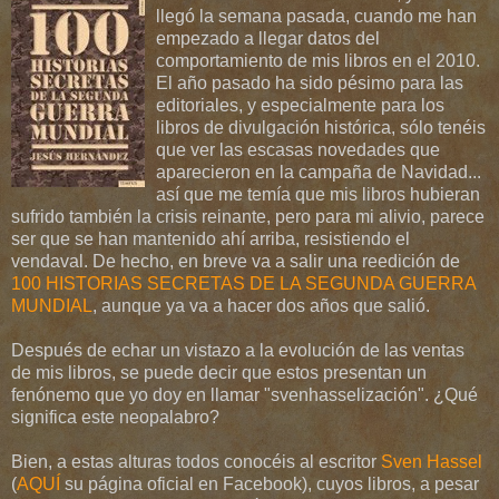
llegó la semana pasada, cuando me han
empezado a llegar datos del
comportamiento de mis libros en el 2010.
El año pasado ha sido pésimo para las
editoriales, y especialmente para los
libros de divulgación histórica, sólo tenéis
que ver las escasas novedades que
aparecieron en la campaña de Navidad...
así que me temía que mis libros hubieran
sufrido también la crisis reinante, pero para mi alivio, parece
ser que se han mantenido ahí arriba, resistiendo el
vendaval. De hecho, en breve va a salir una reedición de
100 HISTORIAS SECRETAS DE LA SEGUNDA GUERRA
MUNDIAL
, aunque ya va a hacer dos años que salió.
Después de echar un vistazo a la evolución de las ventas
de mis libros, se puede decir que estos presentan un
fenónemo que yo doy en llamar "svenhasselización". ¿Qué
significa este neopalabro?
Bien, a estas alturas todos conocéis al escritor
Sven Hassel
(
AQUÍ
su página oficial en Facebook), cuyos libros, a pesar