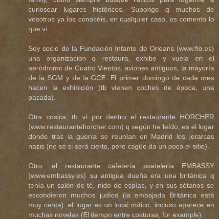
curiosear lugares históricos. Supongo q muchos de
vosotros ya los conocéis, en cualquier caso, os comento lo
que vi:
Soy socio de la Fundación Infante de Orleans (www.fio.es)
una organización q restaura, exhibe y vuela en el
aeródromo de Cuatro Vientos, aviones antiguos, la mayoría
de la SGM y de la GCE. El primer domingo de cada mes
hacen la exhibición (tb vienen coches de época, una
pasada).
Otra cosica, tb ví por dentro el restaurante HORCHER
(www.restaurantehorcher.com) q según he leído, es el lugar
donde tras la guerra se reunían en Madrid los jerarcas
nazis (no sé si será cierto, pero cagüe da un poco el sitio).
Otro: el restaurante cafetería psatelería EMBASSY
(www.embassy.es) su antigua dueña era una británica q
tenía un salón de té, nido de espías, y en sus sótanos se
escondieron muchos judíos (la embajada Británica está
muy cerca). el lugar es un local mítico, incluso aparece en
muchas novelas (El tiempo entre costuras, for example).