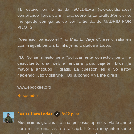
Tb estuve en la tienda SOLDIERS (www.soldiers.es)
comprando libros de militaria sobre la Luftwaffe.Por cierto,
me quedé con ganas de ver la tienda de MADRID FOR
PILOTS.
Pues eso, parezco el "Tío Max El Viajero", ese q salía en
Los Fraguel, pero a lo friki, je je. Saludos a todos.
PD. No sé si esto será "politicamente correcto", pero he
descubierto una web americana para bajarte libros (la
mayoría antiguos ) gratis. La cuestión es q yo estoy
haciendo "uso y disfrute". Os la pongo y ya me direis:
www.ebookee.org
Responder
Jesús Hernández
8:42 p. m.
Muchísimas gracias, Tonino, por esos apuntes. Me lo anoto
para mi próxima visita a la capital. Sería muy interesante