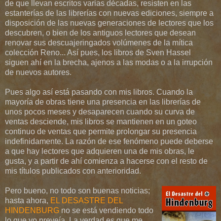
de que llevan escritos varias décadas, resisten en las
estanterías de las librerías con nuevas ediciones, siempre a
disposición de las nuevas generaciones de lectores que los
descubren, o bien de los antiguos lectores que desean
renovar sus descuajeringados volúmenes de la mítica
colección Reno... Así pues, los libros de Sven Hassel
siguen ahí en la brecha, ajenos a las modas o a la irrupción
de nuevos autores.
Pues algo así está pasando con mis libros. Cuando la
mayoría de obras tiene una presencia en las librerías de
unos pocos meses y desaparecen cuando su curva de
ventas desciende, mis libros se mantienen en un goteo
continuo de ventas que permite prolongar su presencia
indefinidamente. La razón de ese fenómeno puede deberse
a que hay lectores que adquieren una de mis obras, le
gusta, y a partir de ahí comienza a hacerse con el resto de
mis títulos publicados con anterioridad.
Pero bueno, no todo son buenas noticias;
hasta ahora,
EL DESASTRE DEL
HINDENBURG
no se está vendiendo todo
lo que yo preveía. La verdad es que me