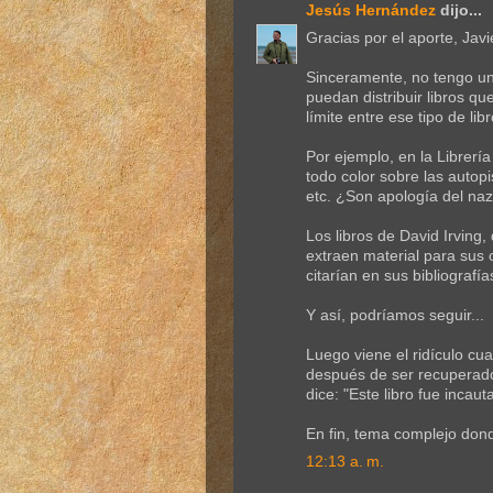
Jesús Hernández
dijo...
Gracias por el aporte, Javi
Sinceramente, no tengo un
puedan distribuir libros q
límite entre ese tipo de lib
Por ejemplo, en la Librerí
todo color sobre las autop
etc. ¿Son apología del na
Los libros de David Irving
extraen material para sus 
citarían en sus bibliografía
Y así, podríamos seguir...
Luego viene el ridículo cuan
después de ser recuperado
dice: "Este libro fue incau
En fin, tema complejo dond
12:13 a. m.