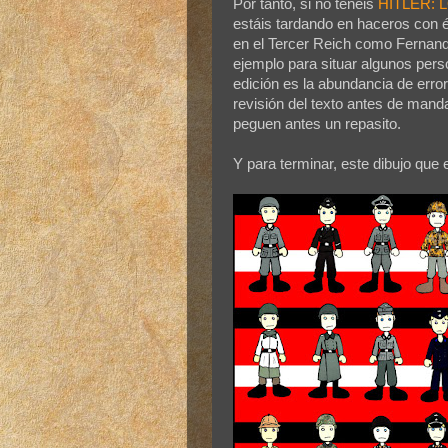
Por tanto, si no tenéis
HITLER:
estáis tardando en haceros con é
en el Tercer Reich como Fernand
ejemplo para situar algunos pers
edición es la abundancia de error
revisión del texto antes de manda
peguen antes un repasito.
Y para terminar, este dibujo que