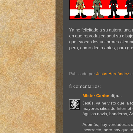
Ya he felicitado a su autora, una 
en que reproduzca aquí su dibujo. 
que evocan los uniformes aleman
pero, como decía antes, para gus
Publicado por
Jesús Hernández
8 comentarios:
Míster Carïbe
dijo...
Jesús, ya he visto que la f
mayores sitios de Internet 
águilas nazis, banderas, Ad
Además, hay verdaderas ob
incorrecto, pero hay que s