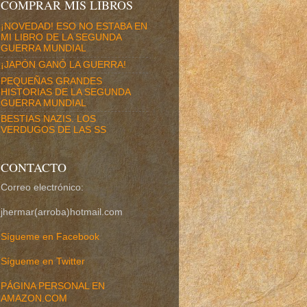
COMPRAR MIS LIBROS
¡NOVEDAD! ESO NO ESTABA EN
MI LIBRO DE LA SEGUNDA
GUERRA MUNDIAL
¡JAPÓN GANÓ LA GUERRA!
PEQUEÑAS GRANDES
HISTORIAS DE LA SEGUNDA
GUERRA MUNDIAL
BESTIAS NAZIS. LOS
VERDUGOS DE LAS SS
CONTACTO
Correo electrónico:
jhermar(arroba)hotmail.com
Sígueme en Facebook
Sígueme en Twitter
PÁGINA PERSONAL EN
AMAZON.COM