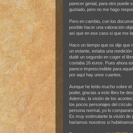
parecer genial, para otro puede 
gustado, pero no me hago respon
Pero en cambio, con los document
posible hacer una valoración obje
así que en ese caso si que me l
Hace un tiempo que os dije que m
un estante, estaba una reedició
dudé un segundo en coger el libr
costaba 16 euros. Pues ahora est
parece imprescindible para aquell
por aquí hay unos cuantos.
Aunque he leído mucho sobre el 
poder, gracias a este libro he d
Además, la visión de los acontec
los pocos personajes del círculo
persona normal, yo lo compararí
Es muy estimulante la visión de
haríamos nosotros si hubiéramos 