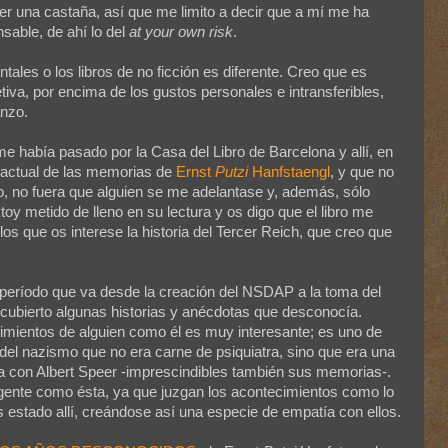
ser una castaña, así que me limito a decir que a mí me ha
sable, de ahí lo del
at your own risk
.
ales o los libros de no ficción es diferente. Creo que es
tiva, por encima de los gustos personales e intransferibles,
anzo.
e había pasado por la Casa del Libro de Barcelona y allí, en
n actual de las memorias de
Ernst
Putzi
Hanfstaengl
, y que no
o, no fuera que alguien se me adelantase y, además, sólo
oy metido de lleno en su lectura y os digo que el libro me
os que os interese la historia del Tercer Reich, que creo que
período que va desde la creación del NSDAP a la toma del
escubierto algunas historias y anécdotas que desconocía.
imientos de alguien como él es muy interesante; es uno de
 del nazismo que no era carne de psiquiatra, sino que era una
a con Albert Speer -imprescindibles también sus memorias-.
 gente como ésta, ya que juzgan los acontecimientos como lo
estado allí, creándose así una especie de empatía con ellos.