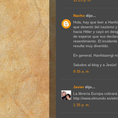
11:25 p. m.
Nacho
dijo...
Hola, hay que leer a Hanf
que desertó del nazismo y
hacia Hitler y cayó en des
de esperar que sus declara
resentimiento. El incident
resulta muy divertido.
En general, Hanfstaengl no
Saludos al blog y a Jesús!
9:35 a. m.
Javier
dijo...
La librería Europa cobrará
http://www.elmundo.es/el
1:35 p. m.