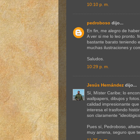
10:10 p. m.
pedroboso
dijo...
En fin, me alegro de habe
A ver si me lo leo pronto.
bastante barato teniendo e
muchas ilustraciones y com
Saludos.
10:29 p. m.
Jesús Hernández
dijo...
Sí, Míster Caribe; lo enco
wallpapers, dibujos y fot
calidad impresionante que 
interesa el trasfondo hist
son claramente "ideológico
Pues sí, Pedroboso, altame
muy amena, seguro que te