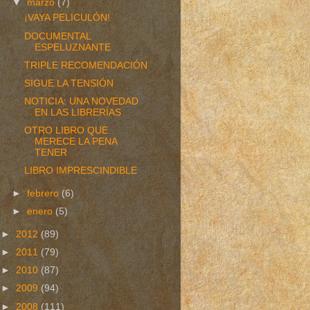
▼
marzo
(7)
¡VAYA PELICULÓN!
DOCUMENTAL
ESPELUZNANTE
TRIPLE RECOMENDACIÓN
SIGUE LA TENSIÓN
NOTICIA: UNA NOVEDAD
EN LAS LIBRERÍAS
OTRO LIBRO QUE
MERECE LA PENA
TENER
LIBRO IMPRESCINDIBLE
►
febrero
(6)
►
enero
(5)
►
2012
(89)
►
2011
(79)
►
2010
(87)
►
2009
(94)
►
2008
(111)