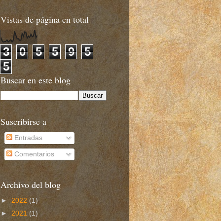
Vistas de página en total
3
0
5
5
9
5
5
Buscar en este blog
Suscribirse a
Entradas
Comentarios
Archivo del blog
►
2022
(1)
►
2021
(1)