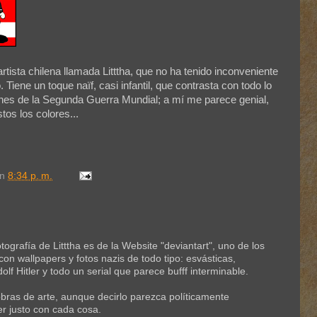
artista chilena llamada Litttha, que no ha tenido inconveniente
Tiene un toque naïf, casi infantil, que contrasta con todo lo
es de la Segunda Guerra Mundial; a mí me parece genial,
tos los colores...
en
8:34 p. m.
otografía de Litttha es de la Website "deviantart", uno de los
con wallpapers y fotos nazis de todo tipo: esvásticas,
olf Hitler y todo un serial que parece bufff interminable.
ras de arte, aunque decirlo parezca políticamente
er justo con cada cosa.