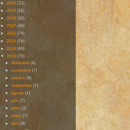
►
2020
(12)
►
2019
(16)
►
2018
(20)
►
2017
(46)
►
2016
(74)
►
2015
(76)
►
2014
(69)
▼
2013
(73)
►
diciembre
(6)
►
noviembre
(7)
►
octubre
(9)
►
septiembre
(7)
►
agosto
(1)
►
julio
(7)
►
junio
(3)
►
mayo
(7)
►
abril
(8)